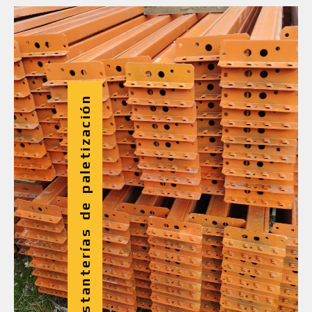
Estanterías de paletización
Estanterías De Paletización
Las estanterías industriales de
paletización son estanterías destinadas
al almacenamiento de carga apoyada
sobre palets