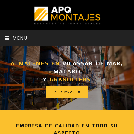
MENÚ
ALMACENES EN
VILASSAR DE MAR,
MATARÓ
Y
GRANOLLERS
VER MÁS
EMPRESA DE CALIDAD EN TODO SU
ASPECTO